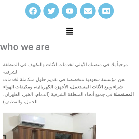
Skip
F
T
Y
E
A
to
a
w
o
n
d
content
c
i
u
v
Menu
e
t
t
e
b
t
u
l
o
e
b
o
who we are
o
r
e
p
k
e
مرحباً بك في منصتك الأولى لخدمات الأثاث والتكييف في المنطقة
الشرقية
نحن مؤسسة سعودية متخصصة في تقديم حلول متكاملة لخدمات
شراء وبيع الأثاث المستعمل، الأجهزة الكهربائية، ومكيفات الهواء
المستعملة
في جميع أنحاء المنطقة الشرقية (الدمام، الخبر، الظهران،
الجبيل، والقطيف).